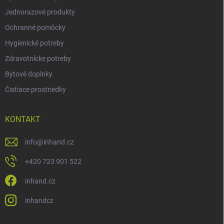
Jednorazové produkty
Ochranné pomôcky
Hygienické potreby
Zdravotnícke potreby
Bytové doplnky
Čistiace prostriedky
KONTAKT
info
@
inhand.cz
+420 723 901 522
inhand.cz
inhandcz