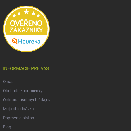
t
i
e
INFORMÁCIE PRE VÁS
O nás
Obchodné podmienky
Ochrana osobných údajov
Moja objednávka
Doprava a platba
Blog