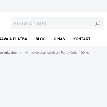
Hľadať
RAVA A PLATBA
BLOG
O NÁS
KONTAKT
ové rukavice
Nitrilové rukavice zlaté - Fancy Gold, 100 ks