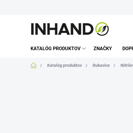
Prejsť
na
obsah
KATALÓG PRODUKTOV
ZNAČKY
DOP
Domov
Katalóg produktov
Rukavice
Nitril