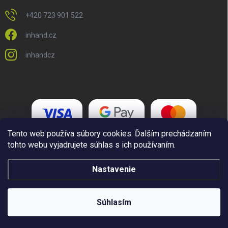
+420 723 901 522
inhand.cz
inhandcz
Tento web používa súbory cookies. Ďalším prechádzaním
tohto webu vyjadrujete súhlas s ich používaním.
Nastavenie
Copyright 2026
Inhand.cz
. Všetky práva vyhradené.
Upraviť nastavenie
cookies
Súhlasím
Vytvoril Shoptet Premium