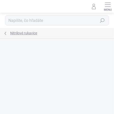
Prejsť
na
obsah
Hľadať
Nitrilové rukavice