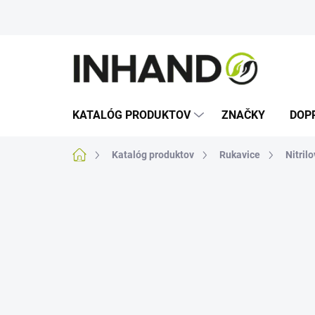
Prejsť
na
obsah
KATALÓG PRODUKTOV
ZNAČKY
DOP
Domov
Katalóg produktov
Rukavice
Nitril