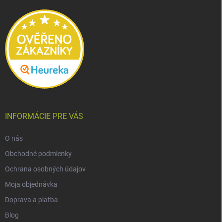
t
i
e
INFORMÁCIE PRE VÁS
O nás
Obchodné podmienky
Ochrana osobných údajov
Moja objednávka
Doprava a platba
Blog