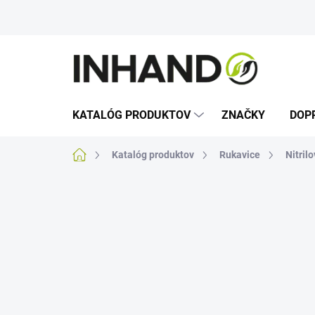
Prejsť
na
obsah
KATALÓG PRODUKTOV
ZNAČKY
DOP
Domov
Katalóg produktov
Rukavice
Nitril