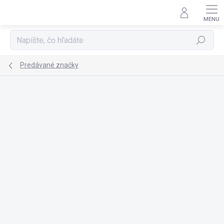
Prejsť
na
obsah
Hľadať
Predávané značky