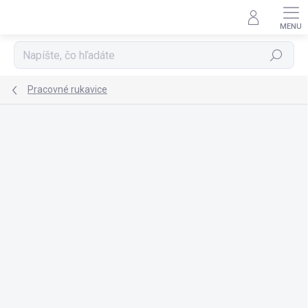
Prejsť
na
obsah
Hľadať
Pracovné rukavice