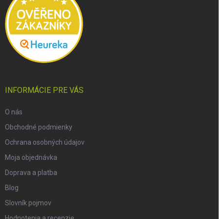
e
INFORMÁCIE PRE VÁS
O nás
Obchodné podmienky
Ochrana osobných údajov
Moja objednávka
Doprava a platba
Blog
Slovník pojmov
Hodnotenia a recenzie