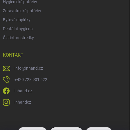
Hygienické potřeby
Zdravotnické potřeby
Bytové doplňky
Dentální hygiena
Čisticí prostředky
KONTAKT
info
@
inhand.cz
+420 723 901 522
inhand.cz
inhandcz