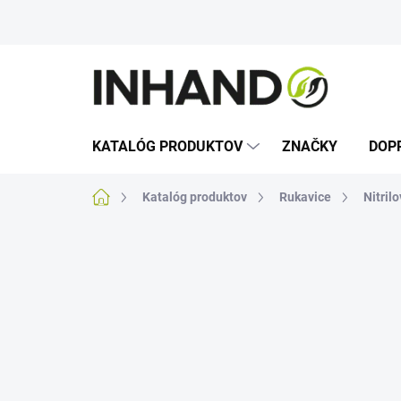
Prejsť
na
obsah
KATALÓG PRODUKTOV
ZNAČKY
DOP
Domov
Katalóg produktov
Rukavice
Nitril