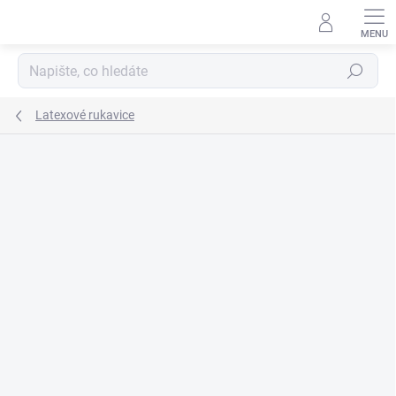
Přejít
na
obsah
Hledat
Latexové rukavice