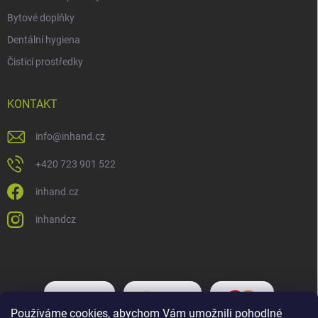
Bytové doplňky
Dentální hygiena
Čisticí prostředky
KONTAKT
info
@
inhand.cz
+420 723 901 522
inhand.cz
inhandcz
Používáme cookies, abychom Vám umožnili pohodlné