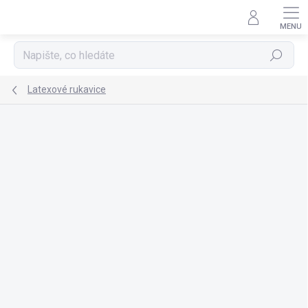
Přejít
na
obsah
Hledat
Latexové rukavice