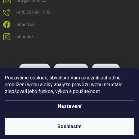
info
@
inhand.cz
+420 723 901 522
inhand.cz
inhandcz
Používáme cookies, abychom Vám umožnili pohodlné
prohlížení webu a díky analýze provozu webu neustále
zlepšovali jeho funkce, výkon a použitelnost.
Nastavení
Copyright 2026
Inhand.cz
. Všechna práva vyhrazena.
Upravit nastavení
cookies
Souhlasím
Vytvořil Shoptet Premium