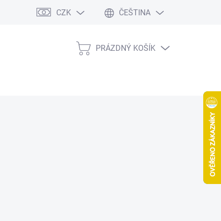
CZK
ČEŠTINA
PRÁZDNÝ KOŠÍK
NÁKUPNÍ
KOŠÍK