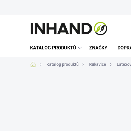
Přejít
na
obsah
KATALOG PRODUKTŮ
ZNAČKY
DOPR
Domů
Katalog produktů
Rukavice
Latexov