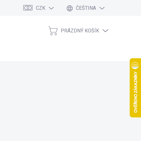
CZK
ČEŠTINA
PRÁZDNÝ KOŠÍK
NÁKUPNÍ
KOŠÍK