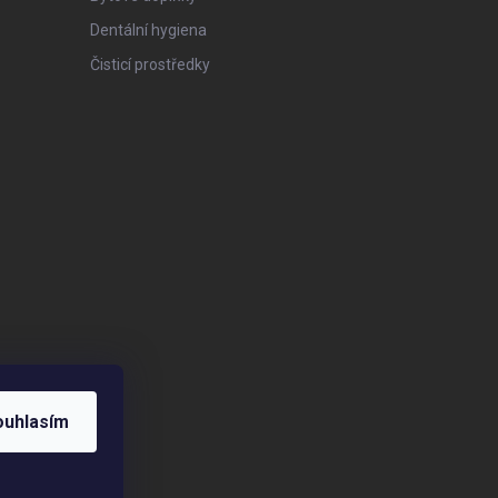
Dentální hygiena
Čisticí prostředky
ouhlasím