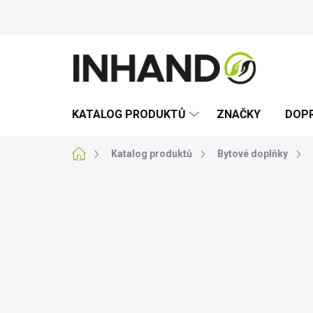
Přejít
na
obsah
KATALOG PRODUKTŮ
ZNAČKY
DOPR
Domů
Katalog produktů
Bytové doplňky