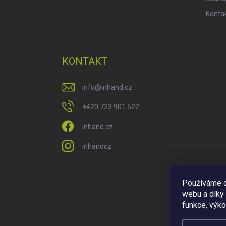
Konta
KONTAKT
info
@
inhand.cz
+420 723 901 522
inhand.cz
inhandcz
Používáme c
webu a díky
funkce, výko