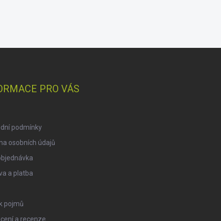
ORMACE PRO VÁS
dní podmínky
na osobních údajů
objednávka
a a platba
ík pojmů
cení a recenze