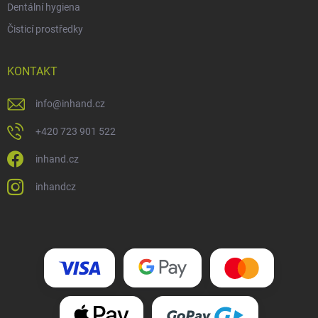
Dentální hygiena
Čisticí prostředky
KONTAKT
info
@
inhand.cz
+420 723 901 522
inhand.cz
inhandcz