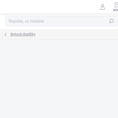
Přejít
na
obsah
Hledat
Bytové doplňky