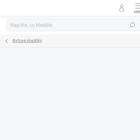
Přejít
na
obsah
Hledat
Bytové doplňky