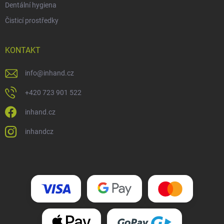
Dentální hygiena
Čisticí prostředky
KONTAKT
info
@
inhand.cz
+420 723 901 522
inhand.cz
inhandcz