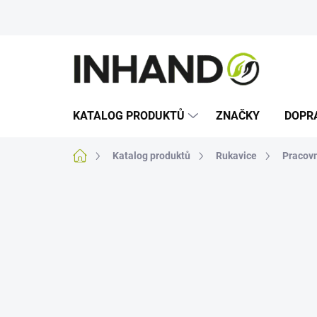
Přejít
na
obsah
KATALOG PRODUKTŮ
ZNAČKY
DOPR
Domů
Katalog produktů
Rukavice
Pracovn