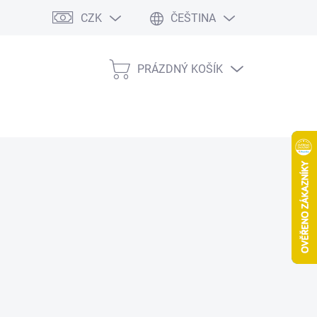
CZK
ČEŠTINA
PRÁZDNÝ KOŠÍK
NÁKUPNÍ
KOŠÍK