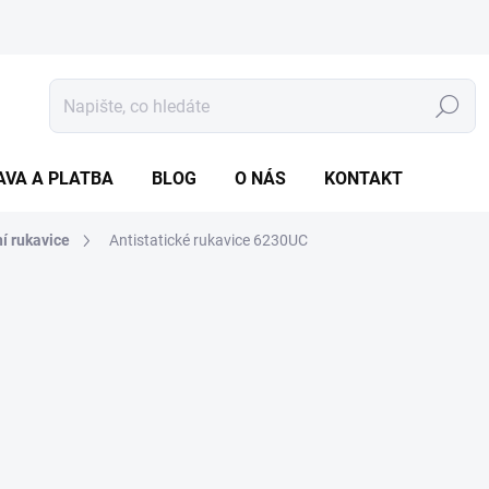
Hledat
AVA A PLATBA
BLOG
O NÁS
KONTAKT
í rukavice
Antistatické rukavice
6230UC