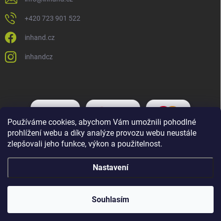
+420 723 901 522
inhand.cz
inhandcz
Používáme cookies, abychom Vám umožnili pohodlné
prohlížení webu a díky analýze provozu webu neustále
zlepšovali jeho funkce, výkon a použitelnost.
Nastavení
Copyright 2026
Inhand.cz
. Všechna práva vyhrazena.
Upravit nastavení
cookies
Souhlasím
Vytvořil Shoptet Premium