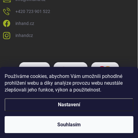
+420 723 901 522
inhand.cz
inhandcz
Používáme cookies, abychom Vám umožnili pohodlné
prohlížení webu a díky analýze provozu webu neustále
zlepšovali jeho funkce, výkon a použitelnost.
Nastavení
Copyright 2026
Inhand.cz
. Všechna práva vyhrazena.
Upravit nastavení
cookies
Souhlasím
Vytvořil Shoptet Premium