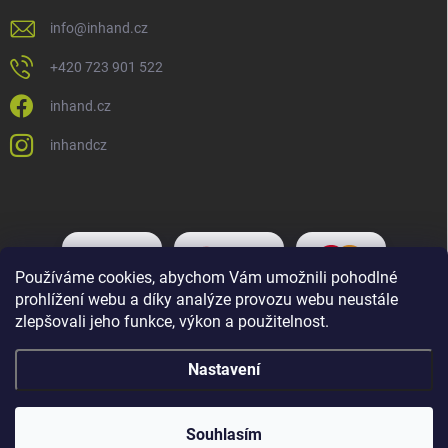
info
@
inhand.cz
+420 723 901 522
inhand.cz
inhandcz
Používáme cookies, abychom Vám umožnili pohodlné
prohlížení webu a díky analýze provozu webu neustále
zlepšovali jeho funkce, výkon a použitelnost.
Nastavení
Copyright 2026
Inhand.cz
. Všechna práva vyhrazena.
Upravit nastavení
cookies
Souhlasím