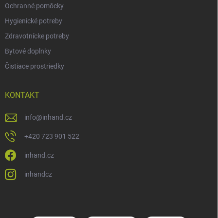
Ochranné pomôcky
Hygienické potreby
Zdravotnícke potreby
Bytové doplnky
Čistiace prostriedky
KONTAKT
info
@
inhand.cz
+420 723 901 522
inhand.cz
inhandcz