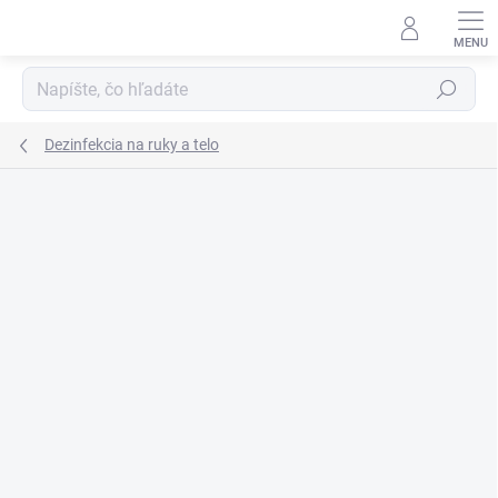
Prejsť
na
obsah
Hľadať
Dezinfekcia na ruky a telo