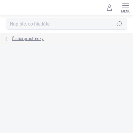
Přejít
na
obsah
Hledat
Čisticí prostředky