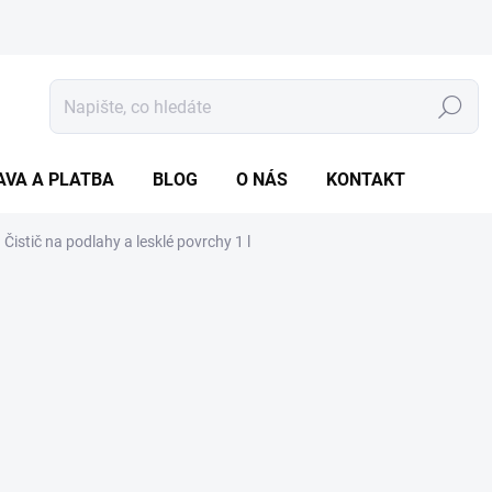
Hledat
AVA A PLATBA
BLOG
O NÁS
KONTAKT
Čistič na podlahy a lesklé povrchy 1 l