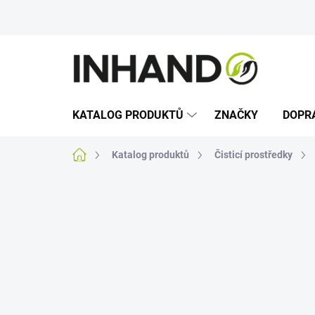
Přejít
na
obsah
KATALOG PRODUKTŮ
ZNAČKY
DOPR
Domů
Katalog produktů
Čisticí prostředky