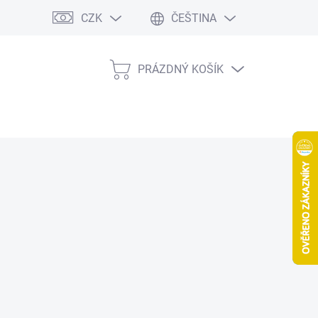
CZK
ČEŠTINA
PRÁZDNÝ KOŠÍK
NÁKUPNÍ
KOŠÍK