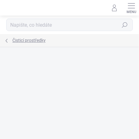
Přejít
na
obsah
Hledat
Čisticí prostředky