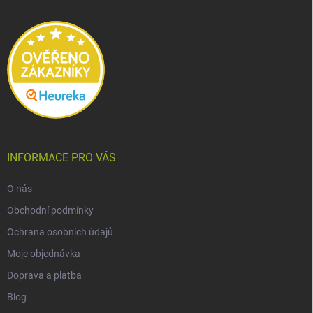
t
í
INFORMACE PRO VÁS
O nás
Obchodní podmínky
Ochrana osobních údajů
Moje objednávka
Doprava a platba
Blog