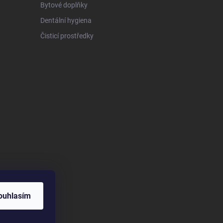
Bytové doplňky
Dentální hygiena
Čisticí prostředky
ouhlasím