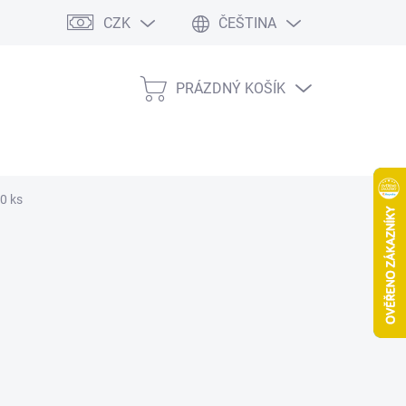
CZK
ČEŠTINA
PRÁZDNÝ KOŠÍK
NÁKUPNÍ
KOŠÍK
0 ks