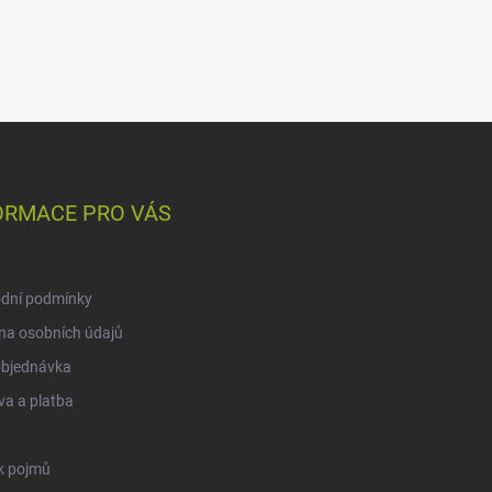
ORMACE PRO VÁS
dní podmínky
na osobních údajů
objednávka
a a platba
k pojmů