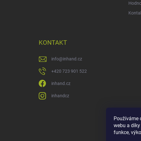
Hodno
Konta
KONTAKT
info
@
inhand.cz
+420 723 901 522
inhand.cz
inhandcz
Používáme c
webu a díky
funkce, výko