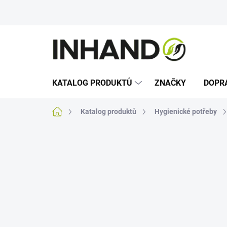
Přejít
na
obsah
KATALOG PRODUKTŮ
ZNAČKY
DOPR
Domů
Katalog produktů
Hygienické potřeby