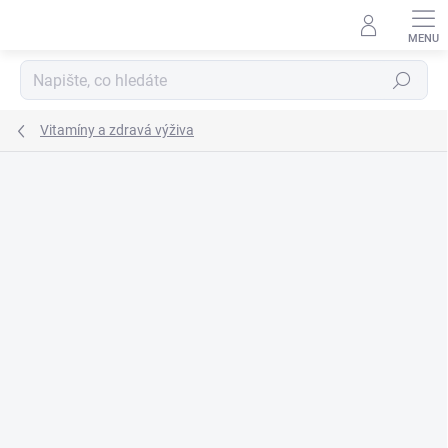
Přejít
na
obsah
Hledat
Vitamíny a zdravá výživa