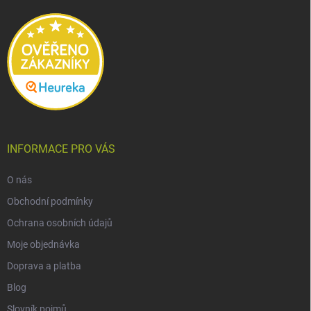
t
í
INFORMACE PRO VÁS
O nás
Obchodní podmínky
Ochrana osobních údajů
Moje objednávka
Doprava a platba
Blog
Slovník pojmů