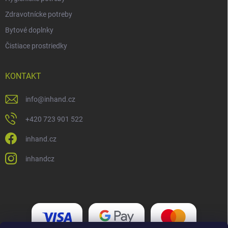
Zdravotnícke potreby
Bytové doplnky
Čistiace prostriedky
KONTAKT
info
@
inhand.cz
+420 723 901 522
inhand.cz
inhandcz