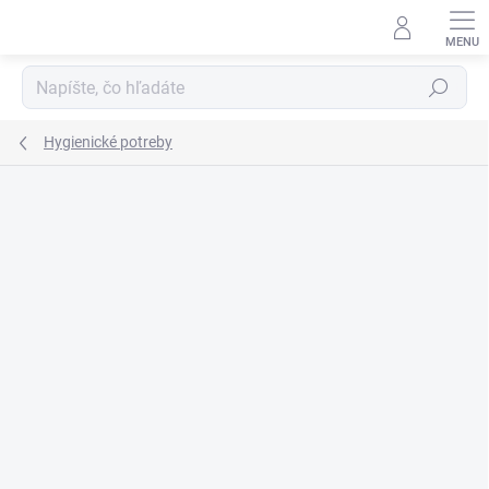
Prejsť
na
obsah
Hľadať
Hygienické potreby