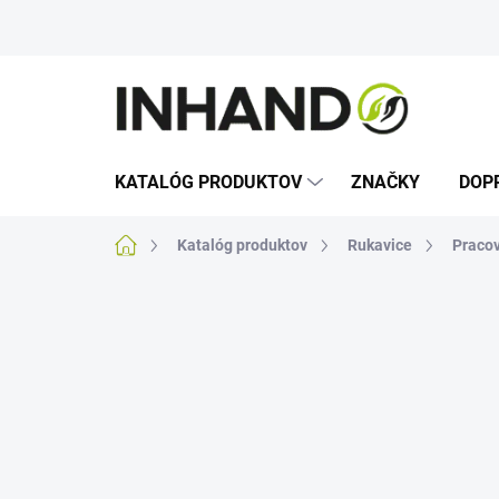
Prejsť
na
obsah
KATALÓG PRODUKTOV
ZNAČKY
DOP
Domov
Katalóg produktov
Rukavice
Pracov