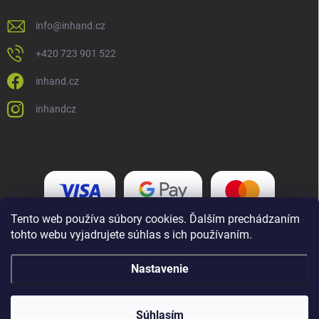
info
@
inhand.cz
+420 723 901 522
inhand.cz
inhandcz
Tento web používa súbory cookies. Ďalším prechádzaním
tohto webu vyjadrujete súhlas s ich používaním.
Nastavenie
Copyright 2026
Inhand.cz
. Všetky práva vyhradené.
Upraviť nastavenie
cookies
Súhlasím