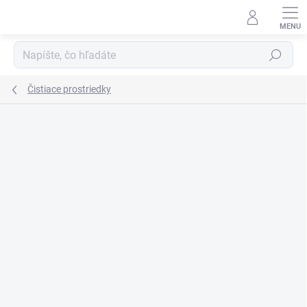
Prejsť
na
obsah
Hľadať
Čistiace prostriedky