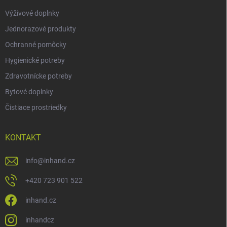
Výživové doplnky
Jednorazové produkty
Ochranné pomôcky
Hygienické potreby
Zdravotnícke potreby
Bytové doplnky
Čistiace prostriedky
KONTAKT
info
@
inhand.cz
+420 723 901 522
inhand.cz
inhandcz