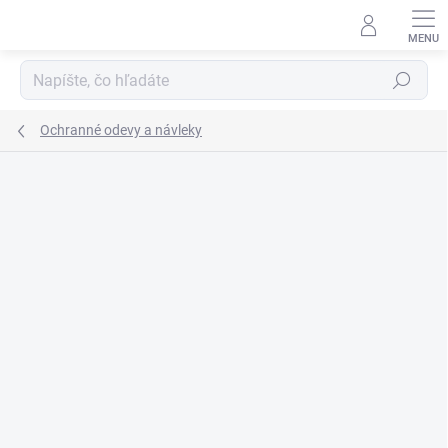
Prejsť
na
obsah
Hľadať
Ochranné odevy a návleky