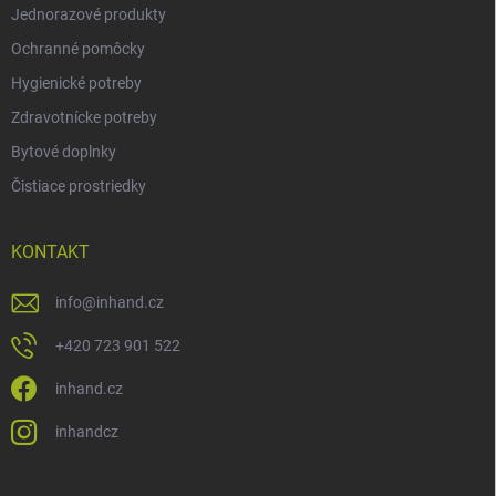
Jednorazové produkty
Ochranné pomôcky
Hygienické potreby
Zdravotnícke potreby
Bytové doplnky
Čistiace prostriedky
KONTAKT
info
@
inhand.cz
+420 723 901 522
inhand.cz
inhandcz