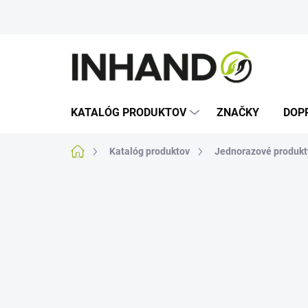
Prejsť
na
obsah
KATALÓG PRODUKTOV
ZNAČKY
DOP
Domov
Katalóg produktov
Jednorazové produkt