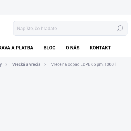
Hľadať
RAVA A PLATBA
BLOG
O NÁS
KONTAKT
y
Vrecká a vrecia
Vrece na odpad LDPE 65 µm, 1000 l