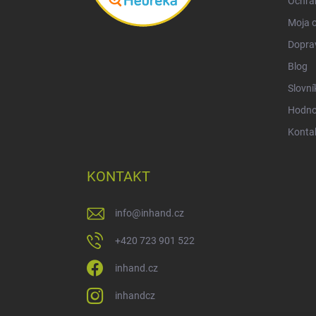
Ochra
Moja 
Doprav
Blog
Slovní
Hodnot
Konta
KONTAKT
info
@
inhand.cz
+420 723 901 522
inhand.cz
inhandcz