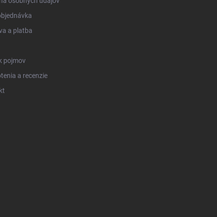
na osobných údajov
objednávka
a a platba
k pojmov
enia a recenzie
kt