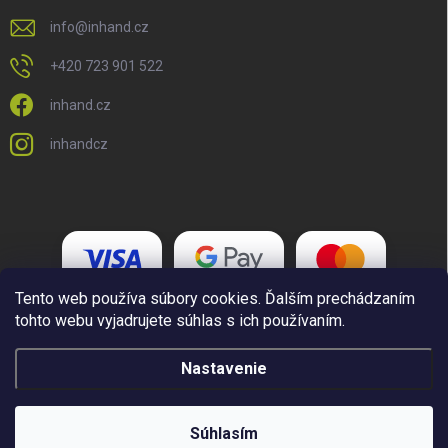
info
@
inhand.cz
+420 723 901 522
inhand.cz
inhandcz
Tento web používa súbory cookies. Ďalším prechádzaním
tohto webu vyjadrujete súhlas s ich používaním.
Nastavenie
Copyright 2026
Inhand.cz
. Všetky práva vyhradené.
Upraviť nastavenie
cookies
Súhlasím