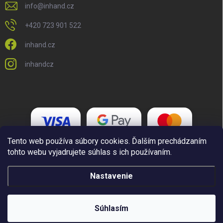
info
@
inhand.cz
+420 723 901 522
inhand.cz
inhandcz
Tento web používa súbory cookies. Ďalším prechádzaním
tohto webu vyjadrujete súhlas s ich používaním.
Nastavenie
Copyright 2026
Inhand.cz
. Všetky práva vyhradené.
Upraviť nastavenie
cookies
Súhlasím
Vytvoril Shoptet Premium