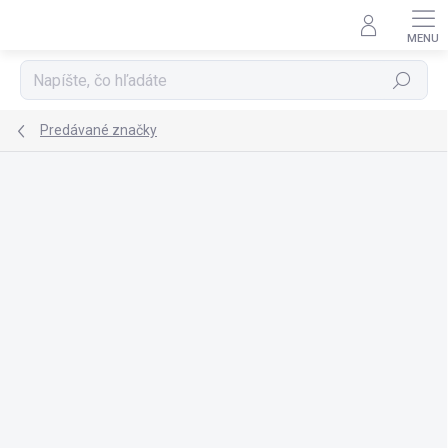
Prejsť
na
obsah
Hľadať
Predávané značky