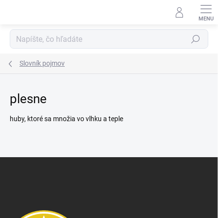
Prejsť
na
obsah
Hľadať
Slovník pojmov
plesne
huby, ktoré sa množia vo vlhku a teple
Z
á
p
ä
t
i