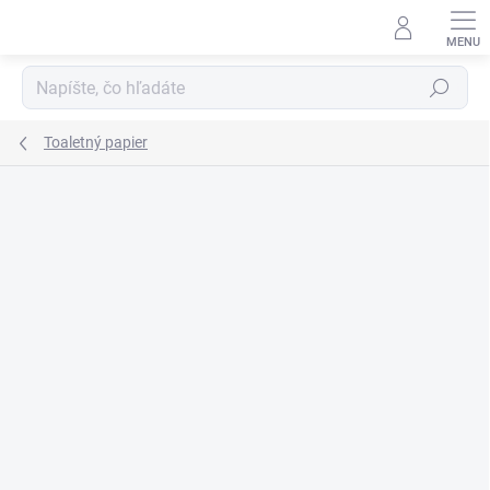
Prejsť
na
obsah
Hľadať
Toaletný papier