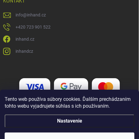
KONTAKT
info
@
inhand.cz
+420 723 901 522
inhand.cz
inhandcz
Tento web používa súbory cookies. Ďalším prechádzaním
tohto webu vyjadrujete súhlas s ich používaním.
Nastavenie
Copyright 2026
Inhand.cz
. Všetky práva vyhradené.
Upraviť nastavenie
cookies