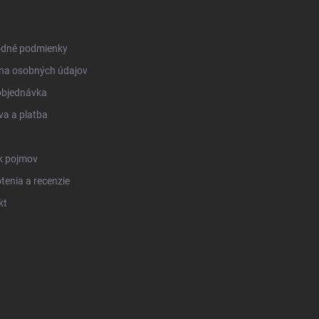
dné podmienky
na osobných údajov
objednávka
a a platba
k pojmov
enia a recenzie
kt