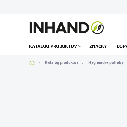
Prejsť
na
obsah
KATALÓG PRODUKTOV
ZNAČKY
DOP
Domov
Katalóg produktov
Hygienické potreby