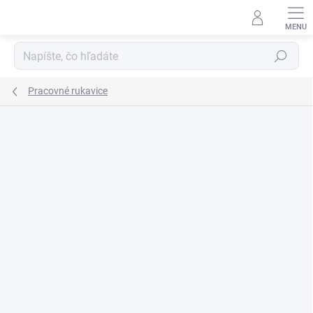
Prejsť
na
obsah
Hľadať
Pracovné rukavice