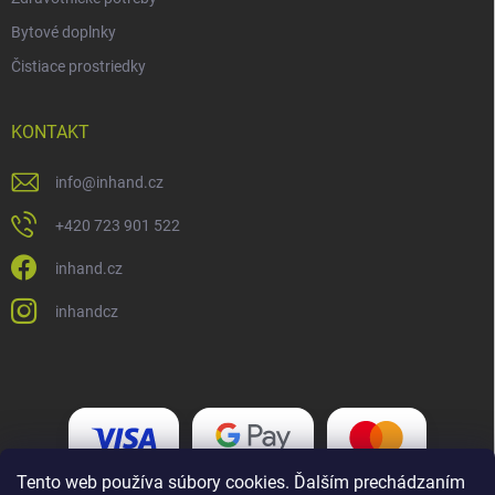
Bytové doplnky
Čistiace prostriedky
KONTAKT
info
@
inhand.cz
+420 723 901 522
inhand.cz
inhandcz
Tento web používa súbory cookies. Ďalším prechádzaním