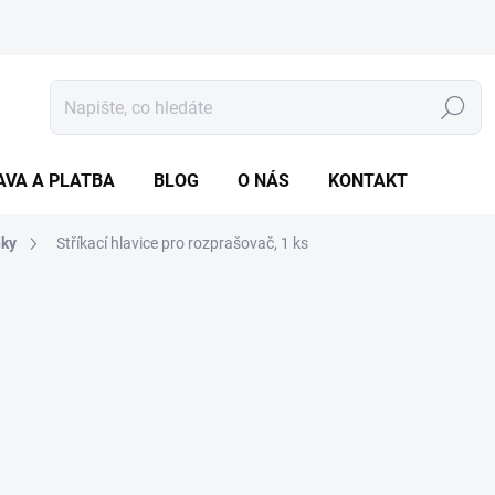
Hledat
AVA A PLATBA
BLOG
O NÁS
KONTAKT
ňky
Stříkací hlavice pro rozprašovač, 1 ks