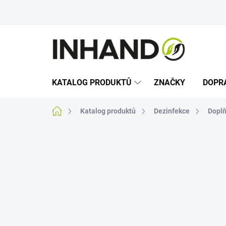
Přejít
na
obsah
KATALOG PRODUKTŮ
ZNAČKY
DOPR
Domů
Katalog produktů
Dezinfekce
Dopl