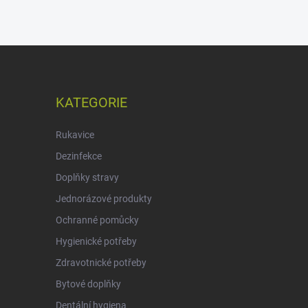
KATEGORIE
Rukavice
Dezinfekce
Doplňky stravy
Jednorázové produkty
Ochranné pomůcky
Hygienické potřeby
Zdravotnické potřeby
Bytové doplňky
Dentální hygiena