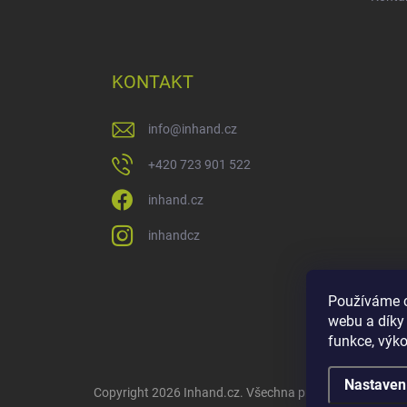
KONTAKT
info
@
inhand.cz
+420 723 901 522
inhand.cz
inhandcz
Používáme c
webu a díky
funkce, výko
Nastaven
Copyright 2026
Inhand.cz
. Všechna práva vyhrazena.
U