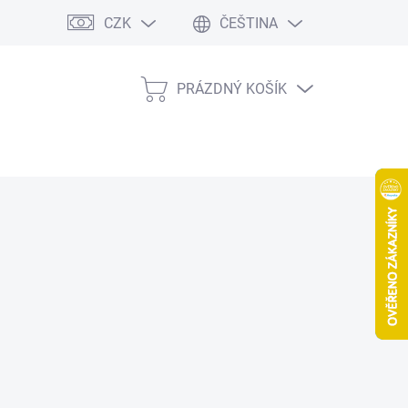
CZK
ČEŠTINA
PRÁZDNÝ KOŠÍK
NÁKUPNÍ
KOŠÍK