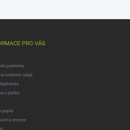
ORMACE PRO VÁS
dní podmínky
na osobních údajů
objednávka
a a platba
k pojmů
cení a recenze
kt