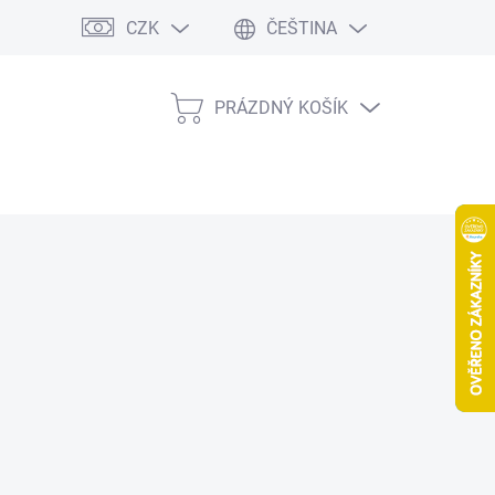
CZK
ČEŠTINA
PRÁZDNÝ KOŠÍK
NÁKUPNÍ
KOŠÍK