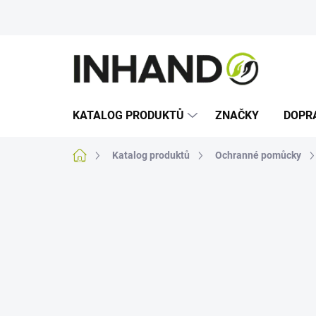
Přejít
na
obsah
KATALOG PRODUKTŮ
ZNAČKY
DOPR
Domů
Katalog produktů
Ochranné pomůcky