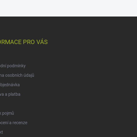
ORMACE PRO VÁS
dní podmínky
na osobních údajů
objednávka
a a platba
k pojmů
cení a recenze
kt