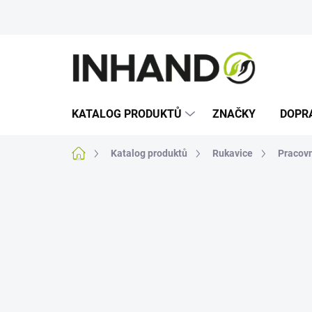
Přejít
na
obsah
KATALOG PRODUKTŮ
ZNAČKY
DOPR
Domů
Katalog produktů
Rukavice
Pracovn