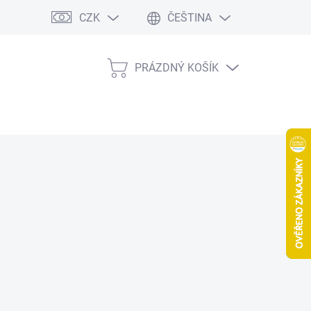
CZK
ČEŠTINA
PRÁZDNÝ KOŠÍK
NÁKUPNÍ
KOŠÍK