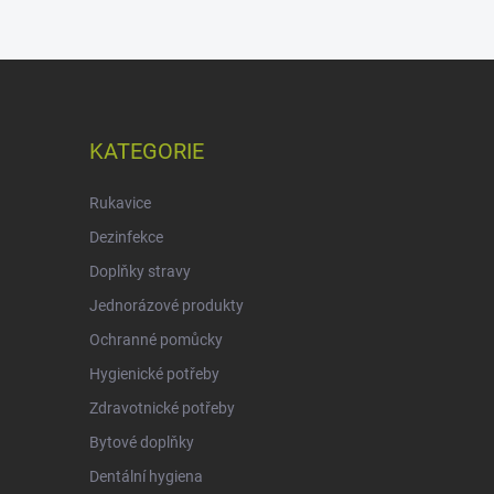
KATEGORIE
Rukavice
Dezinfekce
Doplňky stravy
Jednorázové produkty
Ochranné pomůcky
Hygienické potřeby
Zdravotnické potřeby
Bytové doplňky
Dentální hygiena