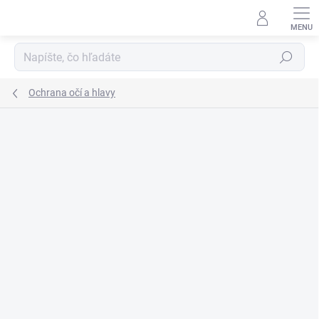
Prejsť
na
obsah
Hľadať
Ochrana očí a hlavy