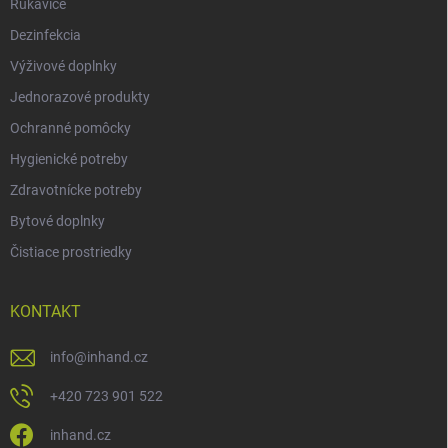
Rukavice
Dezinfekcia
Výživové doplnky
Jednorazové produkty
Ochranné pomôcky
Hygienické potreby
Zdravotnícke potreby
Bytové doplnky
Čistiace prostriedky
KONTAKT
info
@
inhand.cz
+420 723 901 522
inhand.cz