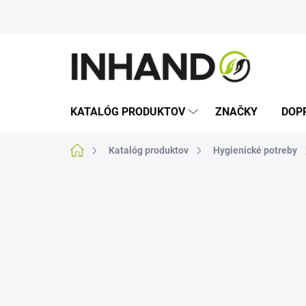
Prejsť
na
obsah
KATALÓG PRODUKTOV
ZNAČKY
DOP
Domov
Katalóg produktov
Hygienické potreby