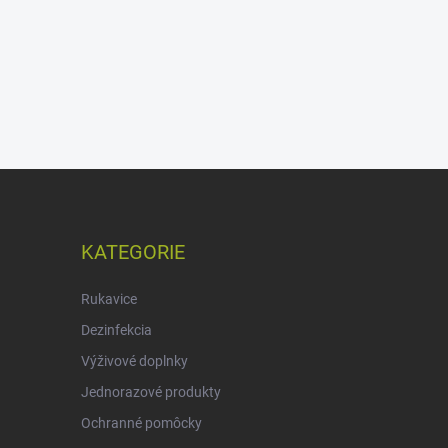
KATEGORIE
Rukavice
Dezinfekcia
Výživové doplnky
Jednorazové produkty
Ochranné pomôcky