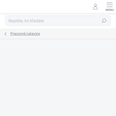
Prejsť
na
obsah
Hľadať
Pracovné rukavice