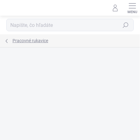
Prejsť
na
obsah
Hľadať
Pracovné rukavice