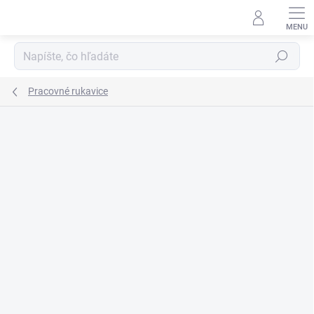
Prejsť
na
obsah
Hľadať
Pracovné rukavice