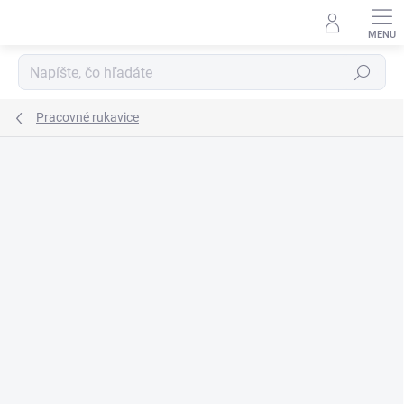
Prejsť
na
obsah
Hľadať
Pracovné rukavice