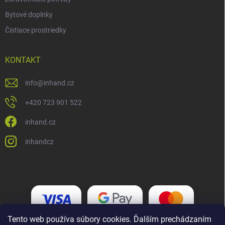
Bytové doplnky
Čistiace prostriedky
KONTAKT
info
@
inhand.cz
+420 723 901 522
inhand.cz
inhandcz
Tento web používa súbory cookies. Ďalším prechádzaním