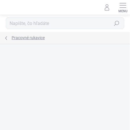
Prejsť
na
obsah
Hľadať
Pracovné rukavice